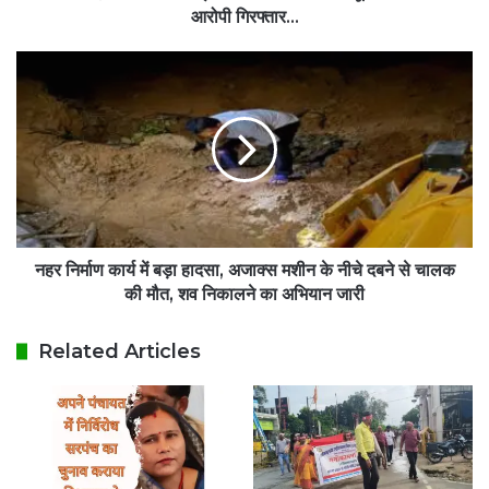
शिकायत
आरोपी गिरफ्तार...
आरोपी
गिरफ्तार...
नहर
निर्माण
कार्य
में
बड़ा
हादसा,
अजाक्स
मशीन
के
नीचे
नहर निर्माण कार्य में बड़ा हादसा, अजाक्स मशीन के नीचे दबने से चालक
दबने
की मौत, शव निकालने का अभियान जारी
से
चालक
Related Articles
की
मौत,
शव
निकालने
का
अभियान