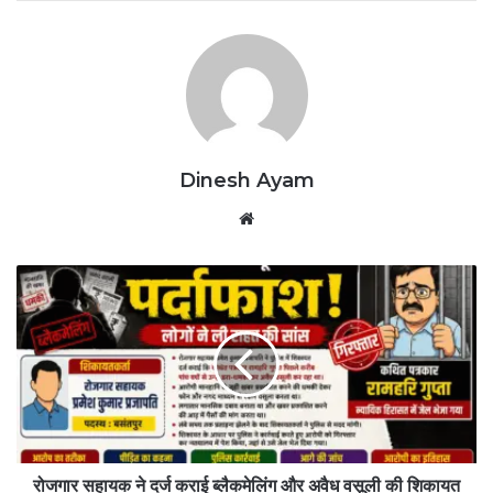
Dinesh Ayam
Website
रोजगार
सहायक
ने
दर्ज
कराई
ब्लैकमेलिंग
और
अवैध
वसूली
की
रोजगार सहायक ने दर्ज कराई ब्लैकमेलिंग और अवैध वसूली की शिकायत